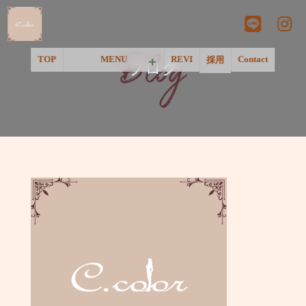
Blog
TOP
MENU
REVI
Contact
採用
ブログ
＜一覧＞
＜温活&リラクゼーション＞
＜ネイル＞
＜フェイシャル＞
＜脱毛＞
＜アートメイク&美肌点滴＞
＜Pink Tone＞