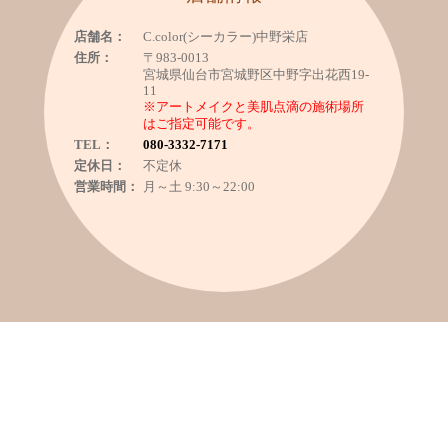
店舗名：
C.color(シーカラー)中野栄店
住所：
〒983-0013
宮城県仙台市宮城野区中野字出花西19-
11
※アートメイクと美肌点滴の施術場所
はご指定可能です。
TEL：
080-3332-7171
定休日：
不定休
営業時間：
月～土 9:30～22:00