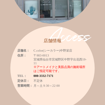
Access
店舗情報
店舗名：
C.color(シーカラー)中野栄店
住所：
〒983-0013
宮城県仙台市宮城野区中野字出花西19-
11
※アートメイクと美肌点滴の施術場所
はご指定可能です。
TEL：
080-3332-7171
定休日：
不定休
営業時間：
月～土 9:30～22:00