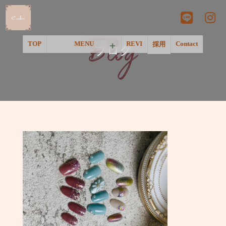
Blog
TOP
MENU
REVI
Contact
採用
ブログ
＜一覧＞
＜温活&リラクゼーション＞
＜ネイル＞
＜フェイシャル＞
＜脱毛＞
＜アートメイク&美肌点滴＞
＜Pink Tone＞