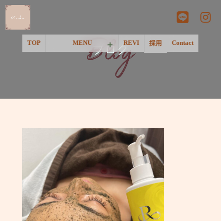
Blog
TOP
MENU
REVI
Contact
採用
ブログ
＜一覧＞
＜温活&リラクゼーション＞
＜ネイル＞
＜フェイシャル＞
＜脱毛＞
＜アートメイク&美肌点滴＞
＜Pink Tone＞