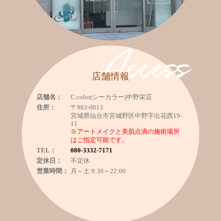
Access
店舗情報
店舗名：
C.color(シーカラー)中野栄店
住所：
〒983-0013
宮城県仙台市宮城野区中野字出花西19-
11
※アートメイクと美肌点滴の施術場所
はご指定可能です。
TEL：
080-3332-7171
定休日：
不定休
営業時間：
月～土 9:30～22:00