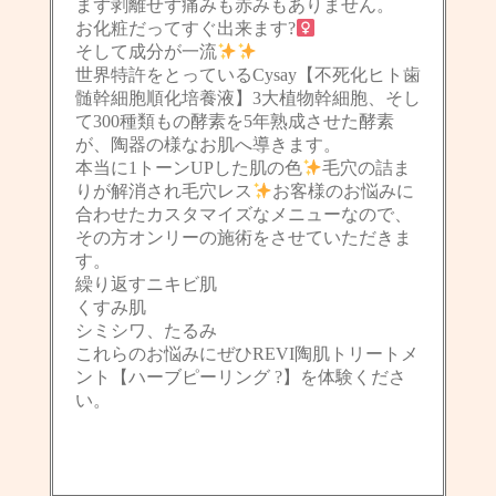
まず剥離せず痛みも赤みもありません。
お化粧だってすぐ出来ます?‍
そして成分が一流
世界特許をとっているCysay【不死化ヒト歯
髄幹細胞順化培養液】3大植物幹細胞、そし
て300種類もの酵素を5年熟成させた酵素
が、陶器の様なお肌へ導きます。
本当に1トーンUPした肌の色
毛穴の詰ま
りが解消され毛穴レス
お客様のお悩みに
合わせたカスタマイズなメニューなので、
その方オンリーの施術をさせていただきま
す。
繰り返すニキビ肌
くすみ肌
シミシワ、たるみ
これらのお悩みにぜひREVI陶肌トリートメ
ント【ハーブピーリング ?】を体験くださ
い。