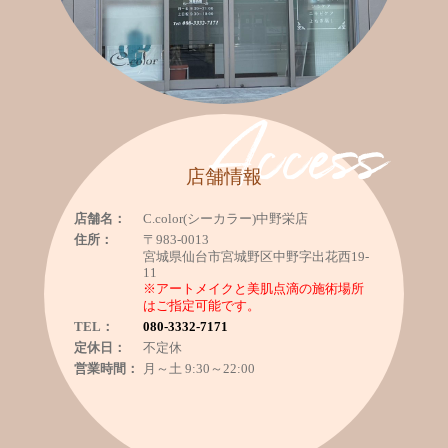
Access
店舗情報
店舗名：
C.color(シーカラー)中野栄店
住所：
〒983-0013
宮城県仙台市宮城野区中野字出花西19-
11
※アートメイクと美肌点滴の施術場所
はご指定可能です。
TEL：
080-3332-7171
定休日：
不定休
営業時間：
月～土 9:30～22:00