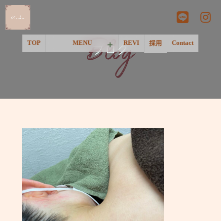
Blog
TOP
MENU
REVI
Contact
採用
ブログ
＜一覧＞
＜温活&リラクゼーション＞
＜ネイル＞
＜フェイシャル＞
＜脱毛＞
＜アートメイク&美肌点滴＞
＜Pink Tone＞