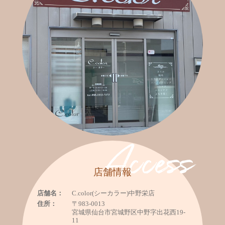
Access
店舗情報
店舗名：
C.color(シーカラー)中野栄店
住所：
〒983-0013
宮城県仙台市宮城野区中野字出花西19-
11