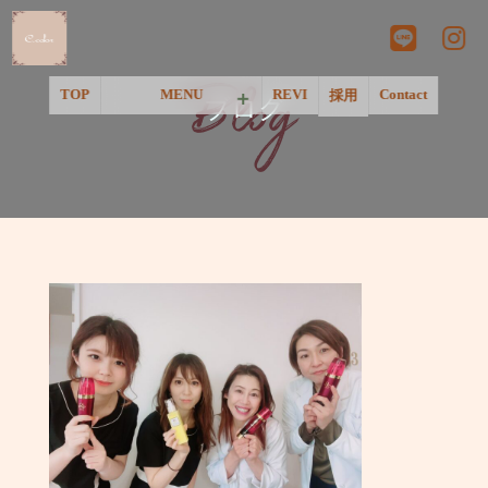
Blog
TOP
MENU
REVI
Contact
採用
ブログ
＜一覧＞
＜温活&リラクゼーション＞
＜ネイル＞
＜フェイシャル＞
＜脱毛＞
＜アートメイク&美肌点滴＞
＜Pink Tone＞