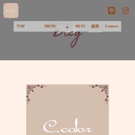
Blog
TOP
MENU
REVI
Contact
採用
ブログ
＜一覧＞
＜温活&リラクゼーション＞
＜ネイル＞
＜フェイシャル＞
＜脱毛＞
＜アートメイク&美肌点滴＞
＜Pink Tone＞